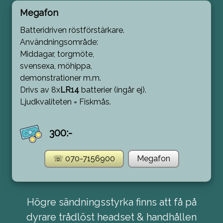
Megafon
Batteridriven röstförstärkare.
Användningsområde:
Middagar, torgmöte,
svensexa, möhippa,
demonstrationer m.m.
Drivs av 8x
LR14
batterier (ingår ej).
Ljudkvaliteten = Fiskmås.
300:-
☏ 070-7156900
Megafon
Högre sändningsstyrka finns att få på
dyrare trådlöst headset & handhållen