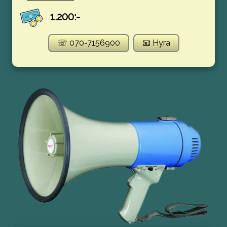
1.200:-
☏ 070-7156900
📧 Hyra