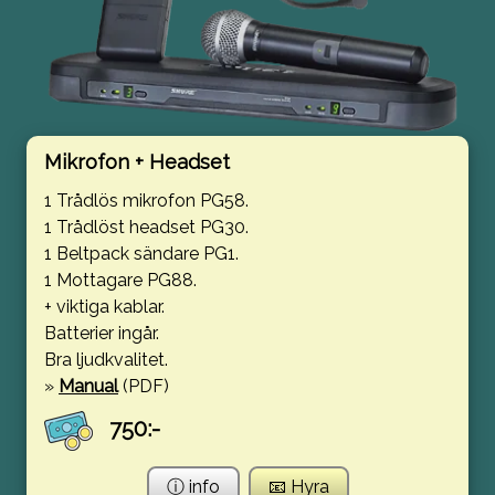
Mikrofon + Headset
1 Trådlös mikrofon PG58.
1 Trådlöst headset PG30.
1 Beltpack sändare PG1.
1 Mottagare PG88.
+ viktiga kablar.
Batterier ingår.
Bra ljudkvalitet.
»
Manual
(PDF)
750:-
ⓘ info
📧 Hyra