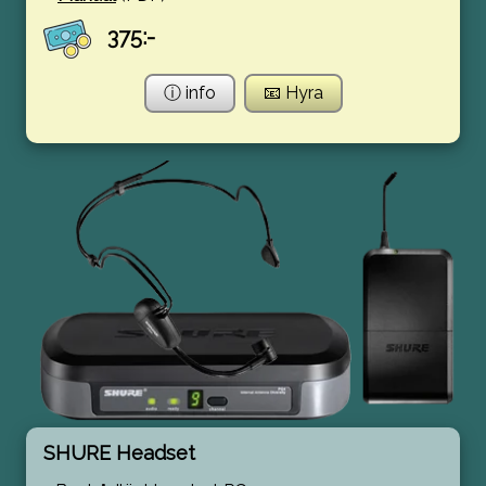
375:-
ⓘ info
📧 Hyra
SHURE Headset