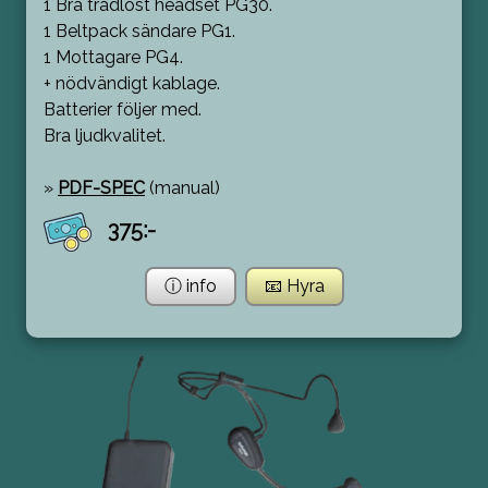
1 Bra trådlöst headset PG30.
1 Beltpack sändare PG1.
1 Mottagare PG4.
+ nödvändigt kablage.
Batterier följer med.
Bra ljudkvalitet.
»
PDF-SPEC
(manual)
375:-
ⓘ info
📧 Hyra