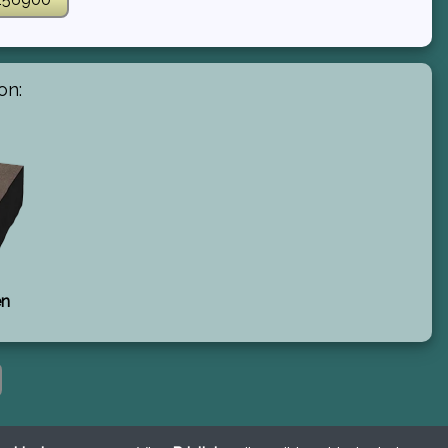
on:
en