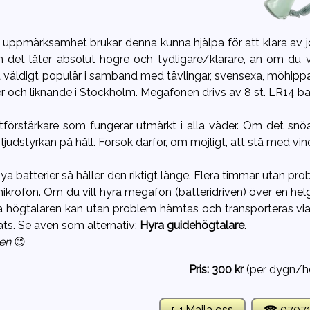
uppmärksamhet brukar denna kunna hjälpa för att klara av job
 det låter absolut högre och tydligare/klarare, än om du vrå
å väldigt populär i samband med tävlingar, svensexa, möhippa
 och liknande i Stockholm. Megafonen drivs av 8 st. LR14 ba
tförstärkare som fungerar utmärkt i alla väder. Om det snöar, 
judstyrkan på håll. Försök därför, om möjligt, att stå med vind
ya batterier så håller den riktigt länge. Flera timmar utan pro
krofon. Om du vill hyra megafon (batteridriven) över en hel
 högtalaren kan utan problem hämtas och transporteras via b
lats. Se även som alternativ:
Hyra guidehögtalare
.
en
😊
Pris: 300 kr
(per dygn/h
📧 Maila oss
☎ 0707