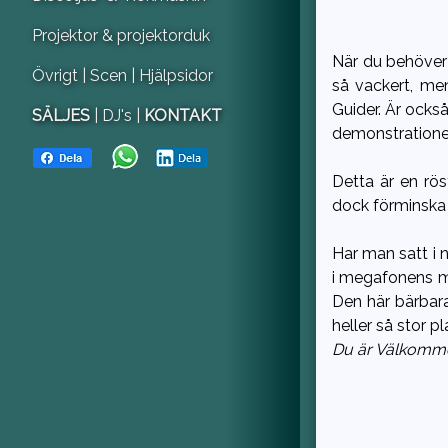
Projektor & projektorduk
När du behöver 
Övrigt
| Scen
| Hjälpsidor
så vackert, men
Guider. Är ocks
SÄLJES
| DJ's |
KONTAKT
demonstrationer
Detta är en rös
dock förminska l
Har man satt i n
i megafonens mi
Den här bärbara
heller så stor p
Du är Välkomm