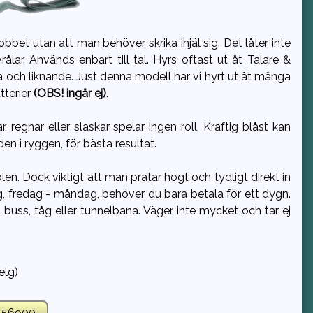
bet utan att man behöver skrika ihjäl sig. Det låter inte
lar. Används enbart till tal. Hyrs oftast ut åt Talare &
 och liknande. Just denna modell har vi hyrt ut åt många
tterier
(OBS! ingår ej)
.
regnar eller slaskar spelar ingen roll. Kraftig blåst kan
en i ryggen, för bästa resultat.
blen. Dock viktigt att man pratar högt och tydligt direkt in
g, fredag - måndag, behöver du bara betala för ett dygn.
uss, tåg eller tunnelbana. Väger inte mycket och tar ej
elg)
156900