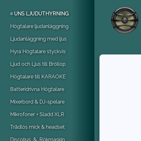
≡ UNS LJUDUTHYRNING
Högtalare ljudanläggning
Ljudanläggning med ljus
Hyra Högtalare styckvis
Ljud och Ljus till Bröllop
Högtalare till KARAOKE
Batteridrivna Högtalare
Mixerbord & DJ-spelare
Mikrofoner + Sladd XLR
Trådlös mick & headset
Discoljus & Rökmaskin