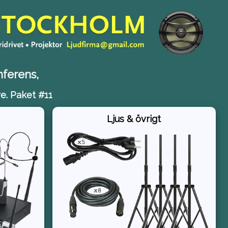
nferens,
re. Paket #11
Ljus & övrigt