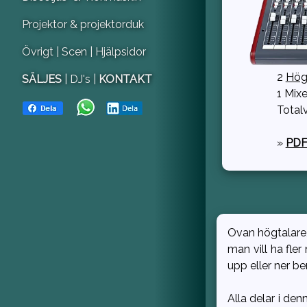
Projektor & projektorduk
Övrigt
| Scen
| Hjälpsidor
2
Hög
SÄLJES
| DJ's |
KONTAKT
1 Mixe
Totalv
»
PDF
Ovan högtalare,
man vill ha fler
upp eller ner b
Alla delar i de