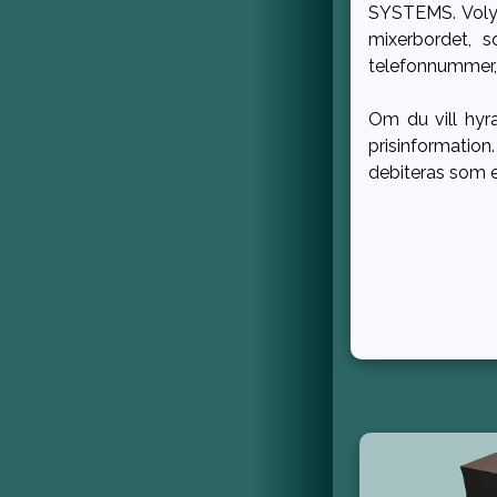
SYSTEMS. Volyme
mixerbordet, s
telefonnummer, 
Om du vill hyr
prisinformation
debiteras som e