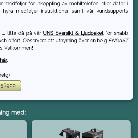
edföljer för inkoppling av mobiltelefon, eller dator, i
d hyra medföljer instruktioner samt vår kundsupports
.. titta då på vår
UNS översikt & Ljudpaket
för snabb
 och offert. Observera att uthyrning över en helg
ENDAST
oms. Välkommen!
 här
.
elg)
156900
ning med: