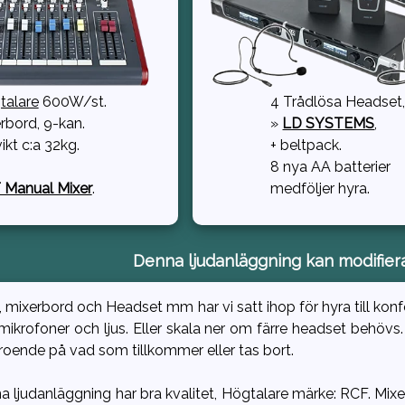
talare
600W/st.
4 Trådlösa Headset
rbord, 9-kan.
»
LD SYSTEMS
,
ikt c:a 32kg.
+ beltpack.
8 nya AA batterier
 Manual Mixer
.
medföljer hyra.
Denna ljudanläggning kan modifier
 mixerbord och Headset mm har vi satt ihop för hyra till konfe
 mikrofoner och ljus. Eller skala ner om färre headset behövs.
eroende på vad som tillkommer eller tas bort.
nna ljudanläggning har bra kvalitet, Högtalare märke: RCF. M