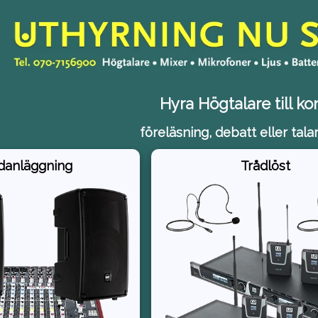
Hyra Högtalare till ko
föreläsning, debatt eller tala
danläggning
Trådlöst