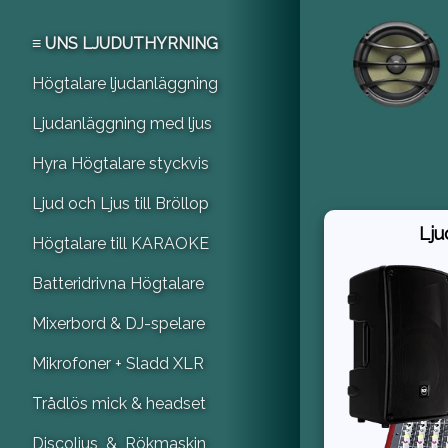
≡ UNS LJUDUTHYRNING
Högtalare ljudanläggning
Ljudanläggning med ljus
Hyra Högtalare styckvis
Ljud och Ljus till Bröllop
Lju
Högtalare till KARAOKE
Batteridrivna Högtalare
Mixerbord & DJ-spelare
Mikrofoner + Sladd XLR
Trådlös mick & headset
Discoljus & Rökmaskin