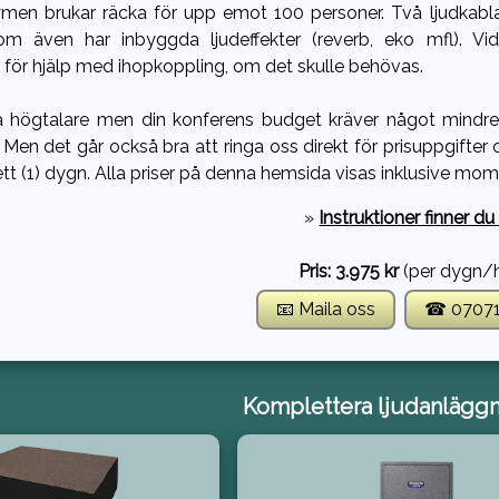
n brukar räcka för upp emot 100 personer. Två ljudkablar m
om även har inbyggda ljudeffekter (reverb, eko mfl). Vi
för hjälp med ihopkoppling, om det skulle behövas.
a högtalare men din konferens budget kräver något mindre .
. Men det går också bra att ringa oss direkt för prisuppgifter
tt (1) dygn. Alla priser på denna hemsida visas inklusive m
»
Instruktioner finner du
Pris: 3.975 kr
(per dygn/h
📧 Maila oss
☎ 0707
Komplettera ljudanlägg