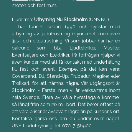
möten och fest m.m.
Ljudfirma:
Uthyrning Nu Stockholm
(UNS.NU)
... har funnits sedan 1990 och sysslar med
uthyrning av ljudutrustning i synnerhet, men även
ljus- och bildutrustning. Vi som jobbar här har en
bakrund som bl.a. Ljudtekniker, Musiker,
Eventsäljare och Elektriker. På förfrågan hjälper vi
även kunder med att få kontakt med underhålling
till fest och event. Exempel på det kan vara:
Coverband, DJ, Stand-Up, Trubadur, Magiker eller
Trollkarl, för att nämna några. Vår utgångsort är
Stockholm - Farsta, men vi är verksamma inom
hela Sverige. Flera av våra hyrestagare kommer
så långtifrån som 20 mil bort. Det beror oftast på
att våra priser är avsevärt lägre än på kundens ort.
Kontakta gärna oss om du undrar över något.
UNS Ljuduthyrning, tel. 070-7156900.