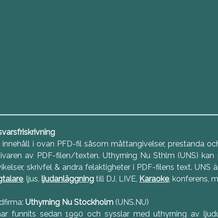
varsfriskrivning
 innehåll i ovan PFD-fil såsom måttangivelser, prestanda och 
ivaren av PDF-filen/texten. Uthyrning Nu Sthlm (UNS) kan p
ikelser, skrivfel & andra felaktigheter i PDF-filens text. UNS 
talare
, ljus,
ljudanläggning
till DJ, LIVE,
Karaoke
, konferens, 
dfirma:
Uthyrning Nu Stockholm
(UNS.NU)
 har funnits sedan 1990 och sysslar med uthyrning av ljud