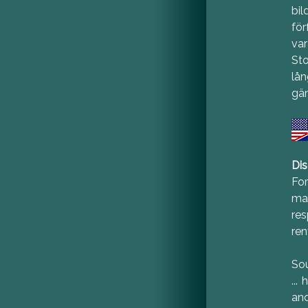
bil
för
var
St
lån
gär
Dis
Fo
man
res
ren
So
...
and