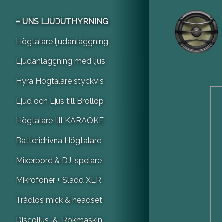
≡ UNS LJUDUTHYRNING
Högtalare ljudanläggning
Ljudanläggning med ljus
Hyra Högtalare styckvis
Ljud och Ljus till Bröllop
Högtalare till KARAOKE
Batteridrivna Högtalare
Mixerbord & DJ-spelare
Mikrofoner + Sladd XLR
Trådlös mick & headset
Discoljus & Rökmaskin