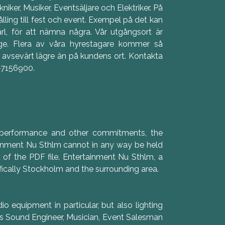
iker, Musiker, Eventsäljare och Elektriker. På
ling till fest och event. Exempel på det kan
arl, för att nämna några. Vår utgångsort är
ge. Flera av våra hyrestagare kommer så
är avsevärt lägre än på kundens ort. Kontakta
0-7156900.
, performance and other commitments, the
tainment Nu Sthlm cannot in any way be held
t of the PDF file. Entertainment Nu Sthlm, a
ically Stockholm and the surrounding area.
o equipment in particular, but also lighting
s Sound Engineer, Musician, Event Salesman