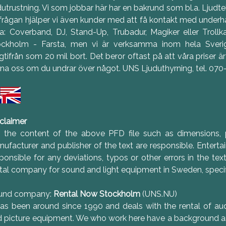
dutrustning. Vi som jobbar här har en bakrund som bl.a. Ljudtekn
frågan hjälper vi även kunder med att få kontakt med underhål
a: Coverband, DJ, Stand-Up, Trubadur, Magiker eller Trollk
ockholm - Farsta, men vi är verksamma inom hela Sveri
gtifrån som 20 mil bort. Det beror oftast på att våra priser 
na oss om du undrar över något. UNS Ljuduthyrning, tel. 07
claimer
r the content of the above PFD file such as dimensions
ufacturer and publisher of the text are responsible. Enter
ponsible for any deviations, typos or other errors in the tex
tal company for sound and light equipment in Sweden, specif
und company:
Rental Now Stockholm
(UNS.NU)
 has been around since 1990 and deals with the rental of audi
 picture equipment. We who work here have a background a