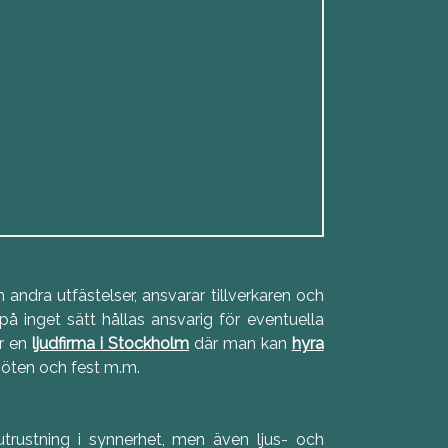
andra utfästelser, ansvarar tillverkaren och
å inget sätt hållas ansvarig för eventuella
är en
ljudfirma i Stockholm
där man kan
hyra
möten och fest m.m.
utrustning i synnerhet, men även ljus- och