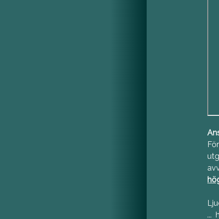
Ans
För
utg
avv
hög
Lju
...