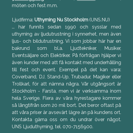
möten och fest m.m.
Ljudfirma:
Uthyrning Nu Stockholm
(UNS.NU)
... har funnits sedan 1990 och sysslar med
uthyrning av ljudutrustning i synnerhet, men även
ljus- och bildutrustning. Vi som jobbar här har en
bakrund som bl.a. Ljudtekniker, Musiker,
Eventsäljare och Elektriker. På förfrågan hjälper vi
även kunder med att få kontakt med underhålling
till fest och event. Exempel på det kan vara:
Coverband, DJ, Stand-Up, Trubadur, Magiker eller
Trollkarl, för att nämna några. Vår utgångsort är
Stockholm - Farsta, men vi är verksamma inom
hela Sverige. Flera av våra hyrestagare kommer
så långtifrån som 20 mil bort. Det beror oftast på
att våra priser är avsevärt lägre än på kundens ort.
Kontakta gärna oss om du undrar över något.
UNS Ljuduthyrning, tel. 070-7156900.