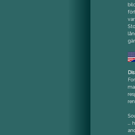
bil
för
var
St
lån
gär
Dis
Fo
man
res
ren
So
...
and