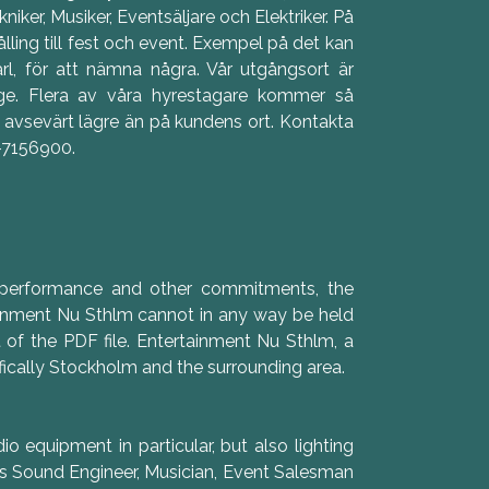
iker, Musiker, Eventsäljare och Elektriker. På
ling till fest och event. Exempel på det kan
arl, för att nämna några. Vår utgångsort är
ge. Flera av våra hyrestagare kommer så
är avsevärt lägre än på kundens ort. Kontakta
0-7156900.
, performance and other commitments, the
tainment Nu Sthlm cannot in any way be held
t of the PDF file. Entertainment Nu Sthlm, a
ically Stockholm and the surrounding area.
o equipment in particular, but also lighting
s Sound Engineer, Musician, Event Salesman