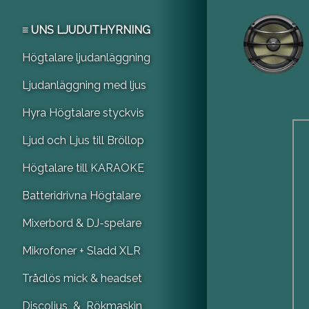
≡ UNS LJUDUTHYRNING
Högtalare ljudanläggning
Ljudanläggning med ljus
Hyra Högtalare styckvis
Ljud och Ljus till Bröllop
Högtalare till KARAOKE
Batteridrivna Högtalare
Mixerbord & DJ-spelare
Mikrofoner + Sladd XLR
Trådlös mick & headset
Discoljus & Rökmaskin