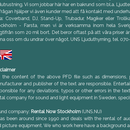
dutrustning. Vi som jobbar här har en bakrund som bl.a. Ljudtekn
frågan hjälper vi även kunder med att få kontakt med underhål
a: Coverband, DJ, Stand-Up, Trubadur, Magiker eller Trollk
ockholm - Farsta, men vi är verksamma inom hela Sveri
gtifrån som 20 mil bort. Det beror oftast på att våra priser 
na oss om du undrar över något. UNS Ljuduthyrning, tel. 07
claimer
r the content of the above PFD file such as dimensions
ufacturer and publisher of the text are responsible. Enter
ponsible for any deviations, typos or other errors in the tex
tal company for sound and light equipment in Sweden, specif
und company:
Rental Now Stockholm
(UNS.NU)
 has been around since 1990 and deals with the rental of audi
 picture equipment. We who work here have a background a