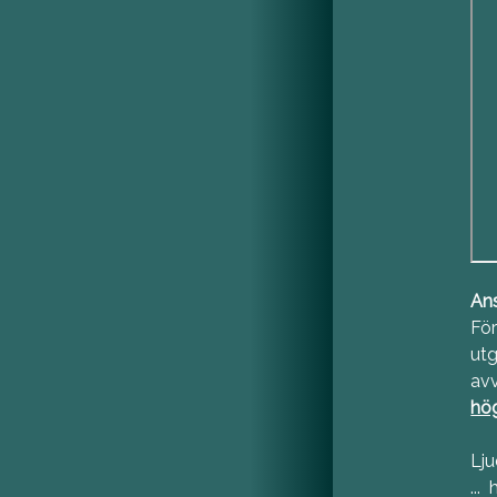
Ans
För
utg
avv
hög
Lju
...