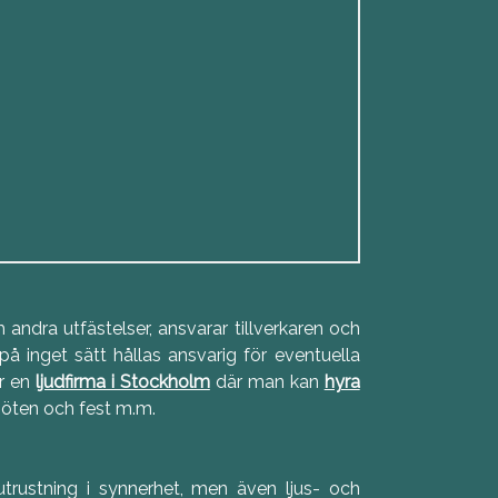
andra utfästelser, ansvarar tillverkaren och
å inget sätt hållas ansvarig för eventuella
är en
ljudfirma i Stockholm
där man kan
hyra
möten och fest m.m.
utrustning i synnerhet, men även ljus- och