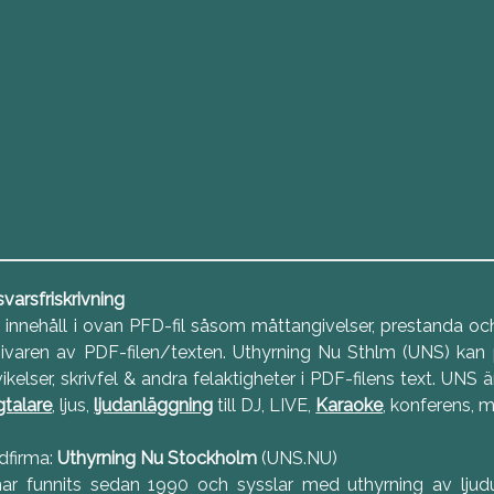
varsfriskrivning
 innehåll i ovan PFD-fil såsom måttangivelser, prestanda och 
ivaren av PDF-filen/texten. Uthyrning Nu Sthlm (UNS) kan p
ikelser, skrivfel & andra felaktigheter i PDF-filens text. UNS 
talare
, ljus,
ljudanläggning
till DJ, LIVE,
Karaoke
, konferens, 
dfirma:
Uthyrning Nu Stockholm
(UNS.NU)
 har funnits sedan 1990 och sysslar med uthyrning av ljud