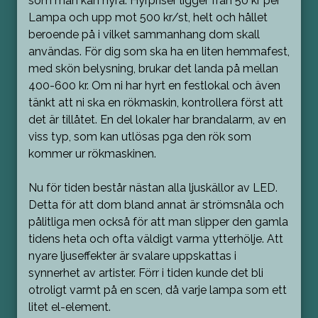
som man kan hyra. Hyrpriser ligger från 50 kr per
Lampa och upp mot 500 kr/st, helt och hållet
beroende på i vilket sammanhang dom skall
användas. För dig som ska ha en liten hemmafest,
med skön belysning, brukar det landa på mellan
400-600 kr. Om ni har hyrt en festlokal och även
tänkt att ni ska en rökmaskin, kontrollera först att
det är tillåtet. En del lokaler har brandalarm, av en
viss typ, som kan utlösas pga den rök som
kommer ur rökmaskinen.
Nu för tiden består nästan alla ljuskällor av LED.
Detta för att dom bland annat är strömsnåla och
pålitliga men också för att man slipper den gamla
tidens heta och ofta väldigt varma ytterhölje. Att
nyare ljuseffekter är svalare uppskattas i
synnerhet av artister. Förr i tiden kunde det bli
otroligt varmt på en scen, då varje lampa som ett
litet el-element.