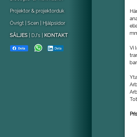
Projektor & projektorduk
Här
ana
Övrigt
| Scen
| Hjälpsidor
ell
mm
SÄLJES
| DJ's |
KONTAKT
Vi 
tra
bar
Yta
Arb
Ar
Tot
Pris