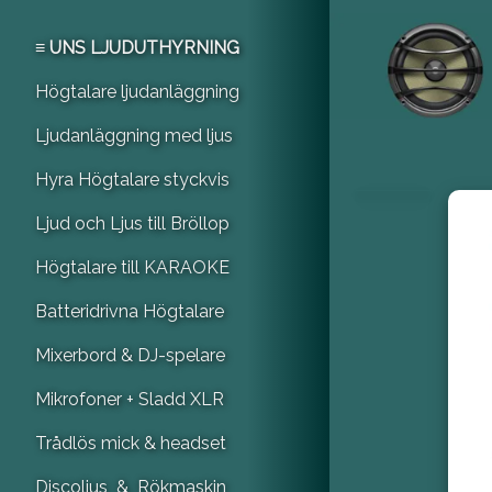
≡ UNS LJUDUTHYRNING
Högtalare ljudanläggning
Ljudanläggning med ljus
Hyra Högtalare styckvis
Ljud och Ljus till Bröllop
Högtalare till KARAOKE
Batteridrivna Högtalare
Mixerbord & DJ-spelare
Mikrofoner + Sladd XLR
Trådlös mick & headset
Discoljus & Rökmaskin