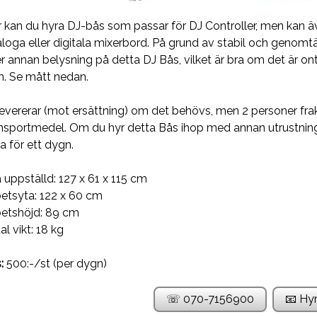
 kan du hyra DJ-bås som passar för DJ Controller, men kan 
loga eller digitala mixerbord. På grund av stabil och genomtä
er annan belysning på detta DJ Bås, vilket är bra om det är 
. Se mått nedan.
levererar (mot ersättning) om det behövs, men 2 personer fra
nsportmedel. Om du hyr detta Bås ihop med annan utrustning, 
a för ett dygn.
 uppställd: 127 x 61 x 115 cm
etsyta: 122 x 60 cm
betshöjd: 89 cm
al vikt: 18 kg
:
500:-/st (per dygn)
☏ 070-7156900
📧 Hy