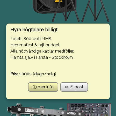
Hyra högtalare billigt
Totalt: 800 watt RMS
Hemmafest & tajt budget.
Alla nödvändiga kablar medföljer.
Hämta själv i Farsta - Stockholm.
Pris: 1.000:-
(dygn/helg)
ⓘ mer info
📧 E-post