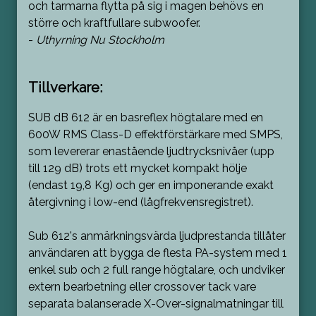
och tarmarna flytta på sig i magen behövs en
större och kraftfullare subwoofer.
-
Uthyrning Nu Stockholm
Tillverkare:
SUB dB 612 är en basreflex högtalare med en
600W RMS Class-D effektförstärkare med SMPS,
som levererar enastående ljudtrycksnivåer (upp
till 129 dB) trots ett mycket kompakt hölje
(endast 19,8 Kg) och ger en imponerande exakt
återgivning i low-end (lågfrekvensregistret).
Sub 612's anmärkningsvärda ljudprestanda tillåter
användaren att bygga de flesta PA-system med 1
enkel sub och 2 full range högtalare, och undviker
extern bearbetning eller crossover tack vare
separata balanserade X-Over-signalmatningar till